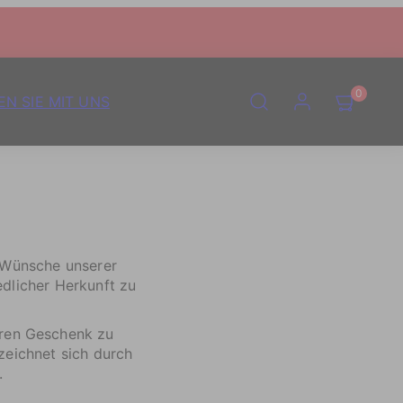
SUCHE
KONTO
WARENKOR
WARENKOR
0
EN SIE MIT UNS
ANSEHEN
ANSEHEN
(0)
(0)
d Wünsche unserer
dlicher Herkunft zu
eren Geschenk zu
zeichnet sich durch
.