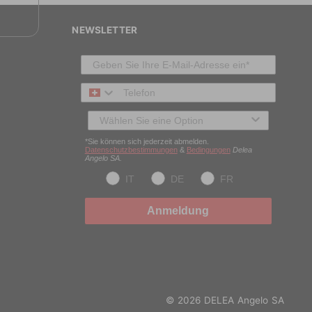
NEWSLETTER
Telefon
Typ des Kunden
*Sie können sich jederzeit abmelden.
Datenschutzbestimmungen
&
Bedingungen
Delea
Angelo SA.
IT
DE
FR
Anmeldung
© 2026 DELEA Angelo SA