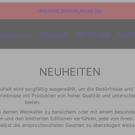
*INKLUSIVE VERSAND AB CHF 199.
BESUCHE UNS
WEIN-BLOG
WER WIR SIND
ARBEIT
NEUHEITEN
uheit wird sorgfältig ausgewählt, um die Bedürfnisse un
rlebnisse mit Produkten von hoher Qualität und unterschie
bieten.
m deinen Weinkeller zu bereichern oder mit einem besond
 und den limitierten Editionen verführen, jede von ihnen 
 selbst die anspruchsvollsten Gaumen zu überzeugen weiss