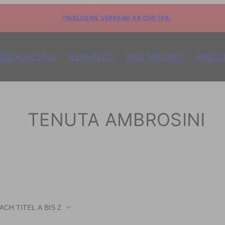
*INKLUSIVE VERSAND AB CHF 199.
BESUCHE UNS
WEIN-BLOG
WER WIR SIND
ARBEIT
TENUTA AMBROSINI
NACH
TITEL A BIS Z