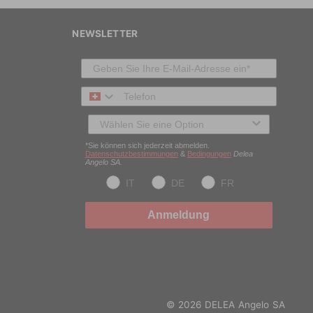
NEWSLETTER
Telefon
Typ des Kunden
*Sie können sich jederzeit abmelden.
Datenschutzbestimmungen
&
Bedingungen
Delea
Angelo SA.
IT
DE
FR
Anmeldung
© 2026 DELEA Angelo SA