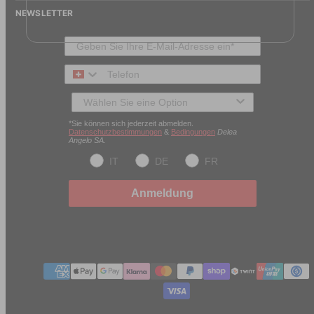
NEWSLETTER
Telefon
Typ des Kunden
*Sie können sich jederzeit abmelden.
Datenschutzbestimmungen
&
Bedingungen
Delea
Angelo SA.
IT
DE
FR
Anmeldung
Zahlungmethoden