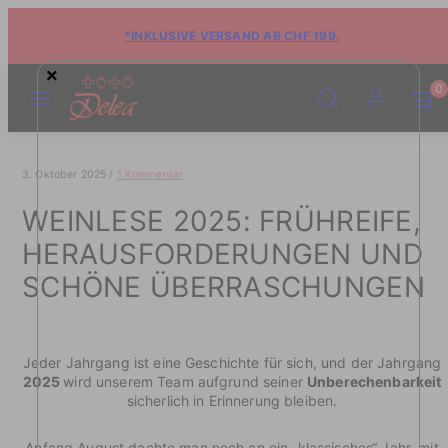
*INKLUSIVE VERSAND AB CHF 199.
×
MENÜ
SUCHE
KONTO
WARE
WARE
0
ANSE
ANSE
(0)
(0)
3. Oktober 2025
/
1 Kommentar
WEINLESE 2025: FRÜHREIFE,
HERAUSFORDERUNGEN UND
SCHÖNE ÜBERRASCHUNGEN
Jeder Jahrgang ist eine Geschichte für sich, und der Jahrgang
2025
wird unserem Team aufgrund seiner
Unberechenbarkeit
sicherlich in Erinnerung bleiben.
Anfang August dachte man noch an ein „klassisches“ Jahr, mit