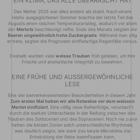
EIN KLIMA, DAS ALLE ÜBERRASCHT HAT
Das Wetter 2025 war alles andere als stabil. Nach einem
relativ ausgeglichenen Sommer brachte der letzte Teil des
Augusts einen raschen Temperaturanstieg, wodurch vor allem
der
Merlots
beschleunigt reifte. Ende des Monats zeigten die
Beeren ungewöhnlich hohe Zuckergrade
. Während man eilig
erntete, sagten die Prognosen sintflutartige Regenfälle voraus.
Deshalb wurden viele
weisse Trauben
früh gelesen, um ihre
Frische und aromatische Integrität zu bewahren.
EINE FRÜHE UND AUSSERGEWÖHNLICHE
LESE
Eine der bemerkenswertesten Besonderheiten in diesem Jahr:
Zum ersten Mal haben wir alle Rotweine vor dem weissen
Merlot vinifiziert
. Eine völlig neue Reihenfolge, verursacht
durch die starken Unterschiede in der Reifung zwischen den
Trauben des Sottoceneri und des Sopraceneri. Noch nie zuvor
hatten die beiden Zonen solch unterschiedliche Rhythmen,
was deutlich zeigte, wie stark das lokale Mikroklima die
Entwicklung der Rebe beeinflussen kann.