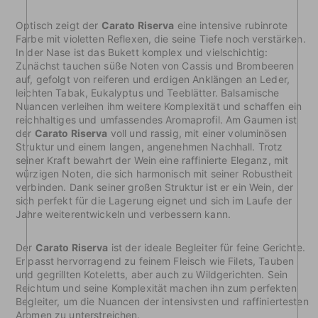
Optisch zeigt der
Carato Riserva
eine intensive rubinrote
Farbe mit violetten Reflexen, die seine Tiefe noch verstärken.
In der Nase ist das Bukett komplex und vielschichtig:
Zunächst tauchen süße Noten von Cassis und Brombeeren
auf, gefolgt von reiferen und erdigen Anklängen an Leder,
leichten Tabak, Eukalyptus und Teeblätter. Balsamische
Nuancen verleihen ihm weitere Komplexität und schaffen ein
reichhaltiges und umfassendes Aromaprofil. Am Gaumen ist
der
Carato Riserva
voll und rassig, mit einer voluminösen
Struktur und einem langen, angenehmen Nachhall. Trotz
seiner Kraft bewahrt der Wein eine raffinierte Eleganz, mit
würzigen Noten, die sich harmonisch mit seiner Robustheit
verbinden. Dank seiner großen Struktur ist er ein Wein, der
sich perfekt für die Lagerung eignet und sich im Laufe der
Jahre weiterentwickeln und verbessern kann.
Der
Carato Riserva
ist der ideale Begleiter für feine Gerichte.
Er passt hervorragend zu feinem Fleisch wie Filets, Tauben
und gegrillten Koteletts, aber auch zu Wildgerichten. Sein
Reichtum und seine Komplexität machen ihn zum perfekten
Begleiter, um die Nuancen der intensivsten und raffiniertesten
Aromen zu unterstreichen.