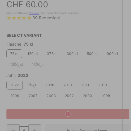
Preis
CHF 60.00
Inklusive Steuern
Versand
wird beim Checkout berechnet
39
Recensioni
SELECT VARIANT
Flasche:
75 cl
75 cl
150 cl
37.5 cl
300 cl
500 cl
900 cl
1200 cl
1500 cl
Nicht
Nicht
verfügbar
verfügbar
Jahr:
2022
2022
2021
2020
2019
2011
2010
Nicht
verfügbar
2009
2007
2003
2002
2000
1998
Menge
Erhöhte
In den Warenkorb legen