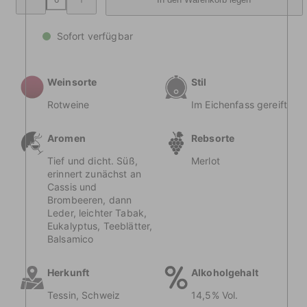
abnehmen
Menge
Carato
Carato
Riserva
Riserva
Merlot
Merlot
Sofort verfügbar
Ticino
Ticino
DOC
DOC
Weinsorte
Stil
Rotweine
Im Eichenfass gereift
Aromen
Rebsorte
Tief und dicht. Süß,
Merlot
erinnert zunächst an
Cassis und
Brombeeren, dann
Leder, leichter Tabak,
Eukalyptus, Teeblätter,
Balsamico
Herkunft
Alkoholgehalt
Tessin, Schweiz
14,5% Vol.