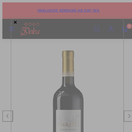
*INKLUSIVE VERSAND AB CHF 199.
×
MENÜ
SUCHE
KONTO
WARE
WARE
0
ANSE
ANSE
(0)
(0)