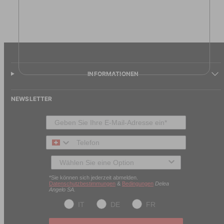
INFORMATIONEN
NEWSLETTER
Telefon
Typ des Kunden
*Sie können sich jederzeit abmelden.
Datenschutzbestimmungen
&
Bedingungen
Delea
Angelo SA.
IT
DE
FR