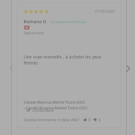
01/05/2026
Romano D.
R
Switzerland
S
R
Une vraie merveille , à acheter les yeux 
G
fermés
A
Carato Riserva Merlot Ticino DOC
C
Carato Riserva Merlot Ticino DOC
Condividere
Questa recensione è stata utile?
0
0
Q