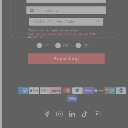
Telefon
Typ des Kunden
*Sie können sich jederzeit abmelden.
Datenschutzbestimmungen
&
Bedingungen
Delea
Angelo SA.
IT
DE
FR
Anmeldung
Zahlungmethoden