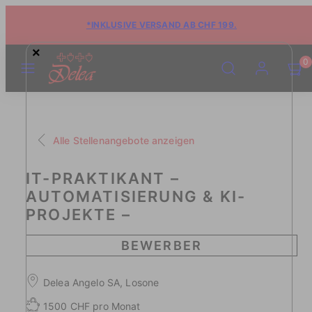
*INKLUSIVE VERSAND AB CHF 199.
×
MENÜ
SUCHE
KONTO
WARE
WARE
0
ANSE
ANSE
(0)
(0)
Alle Stellenangebote anzeigen
IT-PRAKTIKANT –
AUTOMATISIERUNG & KI-
PROJEKTE –
BEWERBER
Delea Angelo SA, Losone
1500 CHF pro Monat