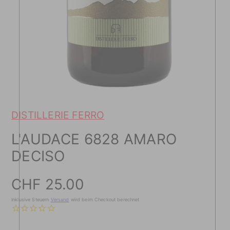
DISTILLERIE FERRO
L'AUDACE 6828 AMARO
DECISO
Preis
CHF 25.00
Inklusive Steuern
Versand
wird beim Checkout berechnet