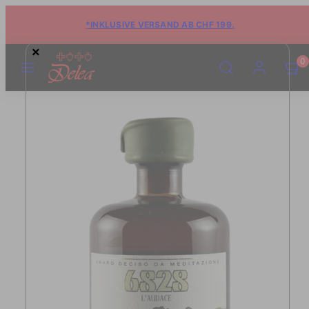
*INKLUSIVE VERSAND AB CHF 199.
×
MENÜ
SUCHE
KONTO
WARE
WARE
0
ANSE
ANSE
(0)
(0)