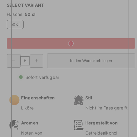
SELECT VARIANT
Flasche:
50 cl
50 cl
Abnehmende
Menge
In den Warenkorb legen
Menge
erhöhen
L'Audace
L'Audace
6828
6828
Amaro
Amaro
Sofort verfügbar
Deciso
Deciso
Eingenschaften
Stil
Liköre
Nicht im Fass gereift
Aromen
Hergestellt von
Noten von
Getreidealkohol