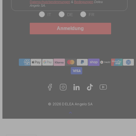
Datenschutzbestimmungen
&
Bedingungen
Delea
Angelo SA.
IT
DE
FR
Anmeldung
Zahlungmethoden
© 2026 DELEA Angelo SA
Zurück
zum
Anfang