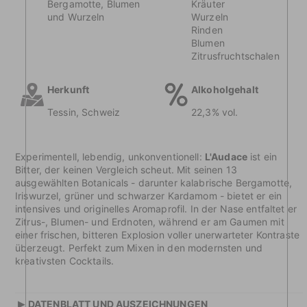
Bergamotte, Blumen
Kräuter
und Wurzeln
Wurzeln
Rinden
Blumen
Zitrusfruchtschalen
Herkunft
Alkoholgehalt
Tessin, Schweiz
22,3% vol.
Experimentell, lebendig, unkonventionell:
L'Audace
ist ein
Bitter, der keinen Vergleich scheut. Mit seinen 13
ausgewählten Botanicals - darunter kalabrische Bergamotte,
Iriswurzel, grüner und schwarzer Kardamom - bietet er ein
intensives und originelles Aromaprofil. In der Nase entfaltet er
Zitrus-, Blumen- und Erdnoten, während er am Gaumen mit
einer frischen, bitteren Explosion voller unerwarteter Kontraste
überzeugt. Perfekt zum Mixen in den modernsten und
kreativsten Cocktails.
▸
DATENBLATT UND AUSZEICHNUNGEN