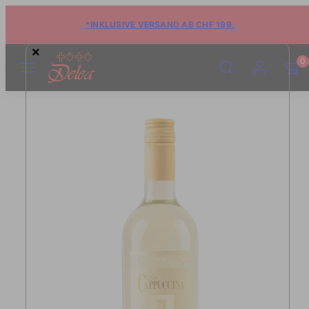
*INKLUSIVE VERSAND AB CHF 199.
×
MENÜ
SUCHE
KONTO
WARE
WARE
0
ANSE
ANSE
(0)
(0)