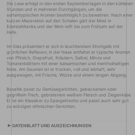
Die Lese erfolgt in den ersten Septembertagen in den kühleren
Stunden und in mehreren Durchgängen, um die
sortentypischen Aromen bestmöglich zu bewahren. Nach einer
kurzen Mazeration auf den Schalen gärt der Most in
Edelstahltanks und der Wein reift bis zum Frühjahr auf der
Hefe.
Im Glas präsentiert er sich in leuchtendem Strohgelb mit
grünlichen Reflexen; in der Nase entfaltet er typische Aromen
von Pfirsich, Grapefruit, Kräutern, Salbei, Minze und
Tomatenblättern mit einer balsamischen und mentholhaltigen
Note. Am Gaumen ist er trocken, voll und lebhaft, sehr
ausgewogen, mit Frische, Würze und einem langen Abgang.
Basaltik passt zu Gemüsegerichten, gebackenem oder
gegrilltem Fisch, gebratenem weißem Fleisch und Ziegenkäse.
Er ist ein Klassiker zu Spargelrisotto und passt auch sehr gut
zu würzigen ethnischen Gerichten.
▸
DATENBLATT UND AUSZEICHNUNGEN