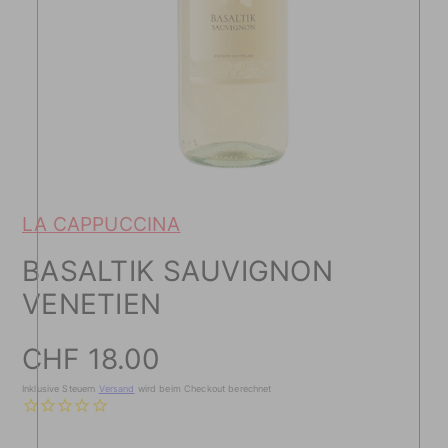
LA CAPPUCCINA
BASALTIK SAUVIGNON
VENETIEN
Preis
CHF 18.00
Inklusive Steuern
Versand
wird beim Checkout berechnet