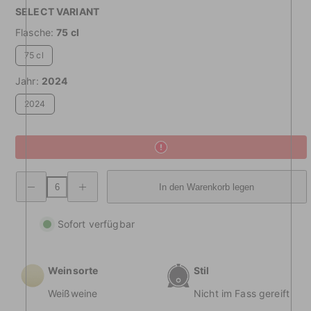
SELECT VARIANT
Flasche:
75 cl
75 cl
Jahr:
2024
2024
Menge
Menge
In den Warenkorb legen
verringern
erhöhen
Basaltik
Basaltik
Sauvingon
Sauvingon
Venetien
Venetien
Sofort verfügbar
Weinsorte
Stil
Weißweine
Nicht im Fass gereift