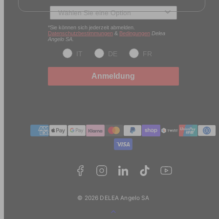
Typ des Kunden
*Sie können sich jederzeit abmelden.
Datenschutzbestimmungen
&
Bedingungen
Delea
Angelo SA.
IT
DE
FR
Anmeldung
Zahlungmethoden
© 2026 DELEA Angelo SA
Zurück
zum