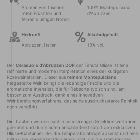
Aromen von frischen
100% Montepulciano
roten Früchten und
d'Abruzzen
feinen blumigen Noten
Herkunft
Alkoholgehalt
Abruzzen, Italien
13% vol.
Der
Cerasuolo d'Abruzzen DOP
der Tenuta Ulisse ist eine
raffinierte und moderne Interpretation eines der kultigsten
RoséweineItalien. Dieser aus
reinem Montepulciano
hergestellte Wein bringt die lebendige Frische und die
aromatische Intensität, die für Rebsorte typisch sind, am
besten zum Ausdruck, dank eines innovativen
Weinbereitungsverfahrens, das seine ausdrucksstarke Reinheit
noch verstärkt.
Die Trauben werden nach einem strengen Selektionsverfahren
geerntet und durchlaufen anschließend sofort den exklusiven
Ulisse-Kühltunnel, der die Temperatur abrupt absenkt und eine
pellikuläre Kryomazeration ermöglicht, um die aromatischen