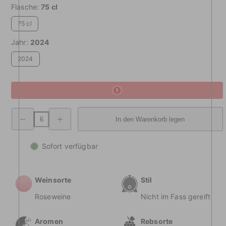
Flasche:
75 cl
75 cl
Jahr:
2024
2024
Abnehmende
Erhöhte
In den Warenkorb legen
Menge
Menge
Cerasuolo
Cerasuolo
dAbruzzen
dAbruzzen
g.U.
g.U.
Sofort verfügbar
Weinsorte
Stil
Roseweine
Nicht im Fass gereift
Aromen
Rebsorte