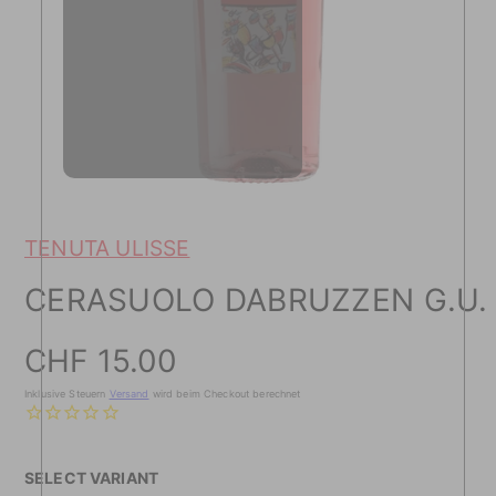
TENUTA ULISSE
CERASUOLO DABRUZZEN G.U.
Preis
CHF 15.00
Inklusive Steuern
Versand
wird beim Checkout berechnet
SELECT VARIANT