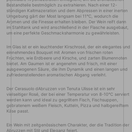
Bestandteile bestmöglich zu extrahieren. Nach einer 12-
stündigen Kaltmazeration und dem Abpressen in einer inerten
Umgebung gärt der Most langsam bei 11°C, wodurch die
Aromen und die Finesse erhalten bleiben. Der Wein reift dann
im Stahltank und wird anschließend in der Flasche ausgebaut,
um eine perfekte Geschmacksharmonie zu gewährleisten.
Im Glas ist er ein leuchtender Kirschrosé, der ein elegantes und
einnehmendes Bouquet mit Aromen von frischen roten
Früchten, wie Erdbeere und Kirsche, und zarten Blumennoten
bietet. Am Gaumen ist er angenehm und frisch, mit einer
ausgewogenen Säure, die ihm Dynamik und einen langen und
zufriedenstellenden aromatischen Abgang verleiht.
Der Cerasuolo dAbruzzen von Tenuta Ulisse ist ein sehr
vielseitiger Rosé, der bei einer Temperatur von 8-10°C serviert
werden kann und ideal zu gegrilltem Fisch, Fischsuppen,
gebratenem weißem Fleisch, Kutteln, Pizza und halbgereiftem
Käse passt.
Ein Wein mit zeitgenössischem Charakter, der die Tradition der
Abruzzen mit Stil und Eleganz feiert.