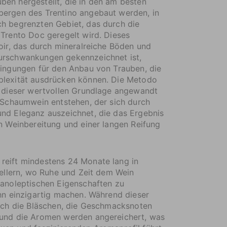
en hergestellt, die in den am besten
bergen des Trentino angebaut werden, in
h begrenzten Gebiet, das durch die
 Trento Doc geregelt wird. Dieses
roir, das durch mineralreiche Böden und
urschwankungen gekennzeichnet ist,
dingungen für den Anbau von Trauben, die
plexität ausdrücken können. Die Metodo
f dieser wertvollen Grundlage angewandt
n Schaumwein entstehen, der sich durch
nd Eleganz auszeichnet, die das Ergebnis
en Weinbereitung und einer langen Reifung
reift mindestens 24 Monate lang in
 Kellern, wo Ruhe und Zeit dem Wein
ganoleptischen Eigenschaften zu
ihn einzigartig machen. Während dieser
sich die Bläschen, die Geschmacksnoten
 und die Aromen werden angereichert, was