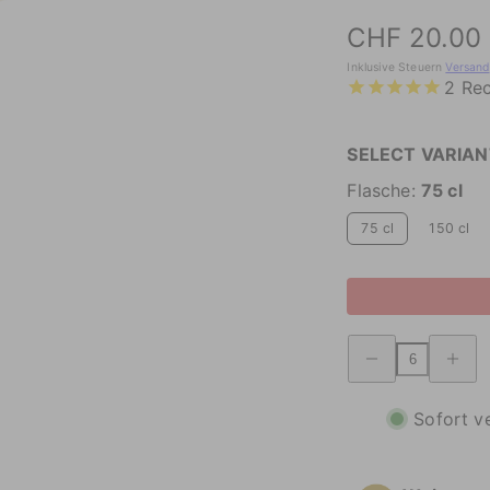
Preis
CHF 20.00
Inklusive Steuern
Versand
2
Rec
SELECT VARIAN
Flasche:
75 cl
75 cl
150 cl
Verringerung
Erhöhte
der
Menge
Menge
Spuman
Spumante
Brut
Brut
Metodo
Sofort v
Metodo
Classic
Classico
Trento
Trento
DOC
DOC