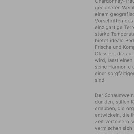
Chardonnay-Traub
geeigneten Wein
einem geografisc
Vorschriften des
einzigartige Ter
starke Temperat
bietet ideale Be
Frische und Kom
Classico, die au
wird, lässt eine
seine Harmonie u
einer sorgfältig
sind.
Der Schaumwein 
dunklen, stillen
erlauben, die or
entwickeln, die 
Zeit verfeinern 
vermischen sich