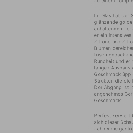
zu einem komplex
Im Glas hat der
glänzende golden
anhaltenden Perl
er ein intensive
Zitrone und Zitr
Blumen bereiche
frisch gebacken
Rundheit und eri
langen Ausbaus 
Geschmack üppig
Struktur, die di
Der Abgang ist l
angenehmes Gefü
Geschmack.
Perfekt serviert
sich dieser Scha
zahlreiche gastr