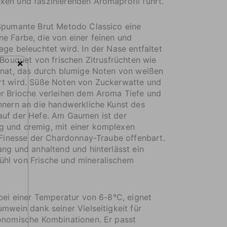
en und faszinierenden Aromaprofil führt.
 Spumante Brut Metodo Classico eine
e Farbe, die von einer feinen und
age beleuchtet wird. In der Nase entfaltet
s Bouquet von frischen Zitrusfrüchten wie
×
onat, das durch blumige Noten von weißen
rt wird. Süße Noten von Zuckerwatte und
er Brioche verleihen dem Aroma Tiefe und
nnern an die handwerkliche Kunst des
auf der Hefe. Am Gaumen ist der
 und cremig, mit einer komplexen
e Finesse der Chardonnay-Traube offenbart.
ang und anhaltend und hinterlässt ein
hl von Frische und mineralischem
 bei einer Temperatur von 6-8°C, eignet
umwein dank seiner Vielseitigkeit für
onomische Kombinationen. Er passt