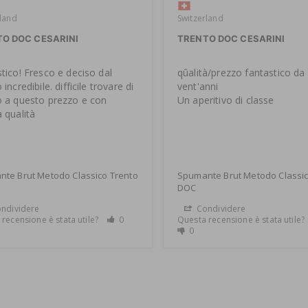
rland
Switzerland
O DOC CESARINI
TRENTO DOC CESARINI
tico! Fresco e deciso dal 
qûalità/prezzo fantastico da p
incredibile. difficile trovare di 
vent'anni

 a questo prezzo e con 
Un aperitivo di classe
 qualità
te Brut Metodo Classico Trento
Spumante Brut Metodo Classic
DOC
ndividere
Condividere
recensione è stata utile?
0
Questa recensione è stata utile?
0