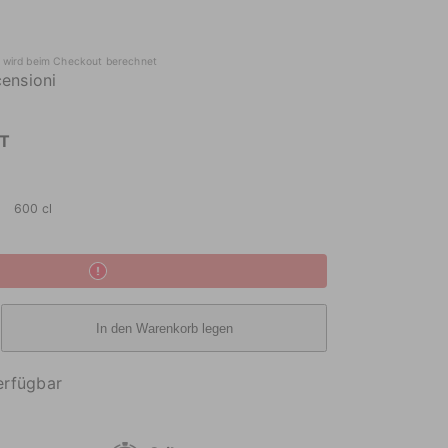
wird beim Checkout berechnet
ensioni
T
600 cl
In den Warenkorb legen
te
erfügbar
o