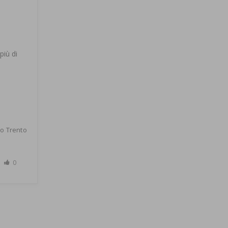
iù di 
o Trento
0