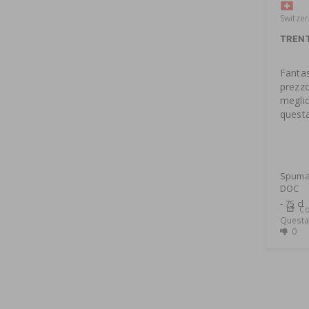
Switze
TRENT
Fantas
prezzo 
meglio
questa
Spuman
DOC
75 cl
Co
Questa 
0