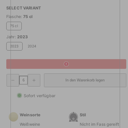
SELECT VARIANT
Flasche:
75 cl
75 cl
Jahr:
2023
2023
2024
Menge
Menge
In den Warenkorb legen
verringern
erhöhen:
COLBAJÈ
COLBAJÈ
Pinot
Pinot
Grigio
Grigio
Sofort verfügbar
Ramato
Ramato
Friaul
Friaul
Orientali
Orientali
DOP
DOP
Weinsorte
Stil
Weißweine
Nicht im Fass gereift