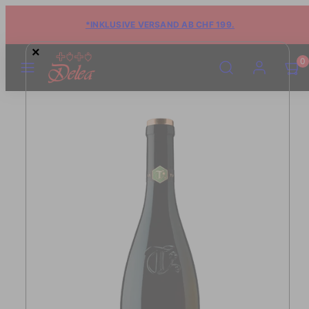
*INKLUSIVE VERSAND AB CHF 199.
×
MENÜ
SUCHE
KONTO
WARE
WARE
0
ANSE
ANSE
(0)
(0)