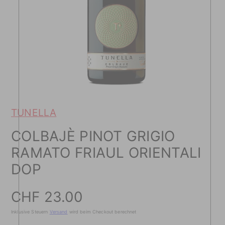
TUNELLA
COLBAJÈ PINOT GRIGIO
RAMATO FRIAUL ORIENTALI
DOP
Preis
CHF 23.00
Inklusive Steuern
Versand
wird beim Checkout berechnet