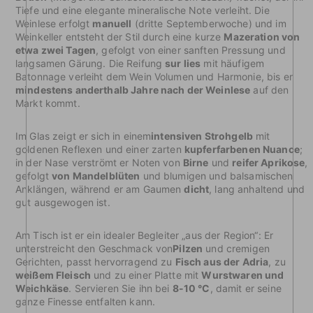
Tiefe und eine elegante mineralische Note verleiht. Die
Weinlese erfolgt
manuell
(dritte Septemberwoche) und im
Weinkeller entsteht der Stil durch eine kurze
Mazeration von
etwa zwei Tagen
, gefolgt von einer sanften Pressung und
langsamen Gärung. Die Reifung
sur lies
mit häufigem
Batonnage verleiht dem Wein Volumen und Harmonie, bis er
mindestens anderthalb Jahre nach der Weinlese
auf den
Markt kommt.
Im Glas zeigt er sich in einem
intensiven Strohgelb
mit
goldenen Reflexen und einer zarten
kupferfarbenen Nuance
;
in der Nase verströmt er Noten von
Birne
und
reifer Aprikose
,
gefolgt
von Mandelblüten
und blumigen und balsamischen
Anklängen, während er am Gaumen
dicht
, lang anhaltend und
gut ausgewogen ist.
Am Tisch ist er ein idealer Begleiter „aus der Region“: Er
unterstreicht den Geschmack von
Pilzen
und cremigen
Gerichten, passt hervorragend zu
Fisch aus der Adria
, zu
weißem Fleisch
und zu einer Platte mit
Wurstwaren und
Weichkäse
. Servieren Sie ihn bei
8-10 °C
, damit er seine
ganze Finesse entfalten kann.