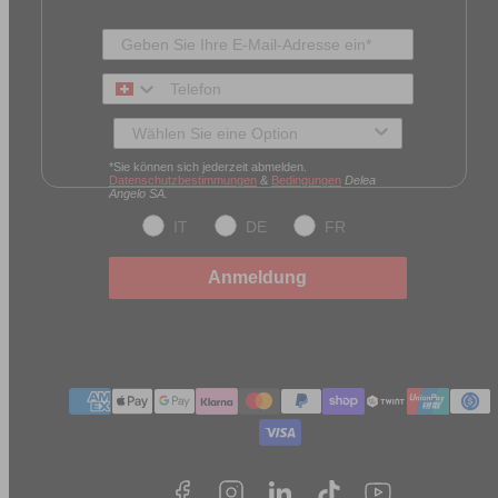
Telefon
Typ des Kunden
*Sie können sich jederzeit abmelden.
Datenschutzbestimmungen
&
Bedingungen
Delea
Angelo SA.
IT
DE
FR
Anmeldung
Zahlungmethoden