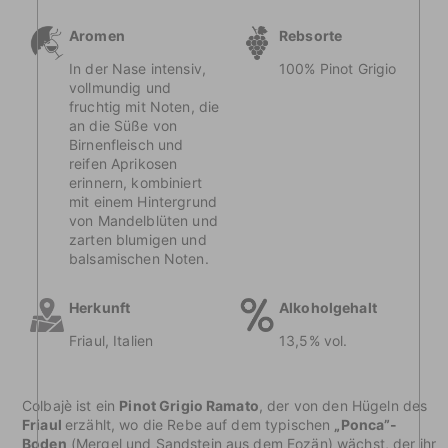
Aromen
Rebsorte
In der Nase intensiv,
100% Pinot Grigio
vollmundig und
fruchtig mit Noten, die
an die Süße von
Birnenfleisch und
reifen Aprikosen
erinnern, kombiniert
mit einem Hintergrund
von Mandelblüten und
zarten blumigen und
balsamischen Noten.
Herkunft
Alkoholgehalt
Friaul, Italien
13,5% vol.
Colbajè ist ein
Pinot Grigio Ramato
, der von den Hügeln des
Friaul
erzählt, wo die Rebe auf dem typischen
„Ponca”-
Boden
(Mergel und Sandstein aus dem Eozän) wächst, der ihr