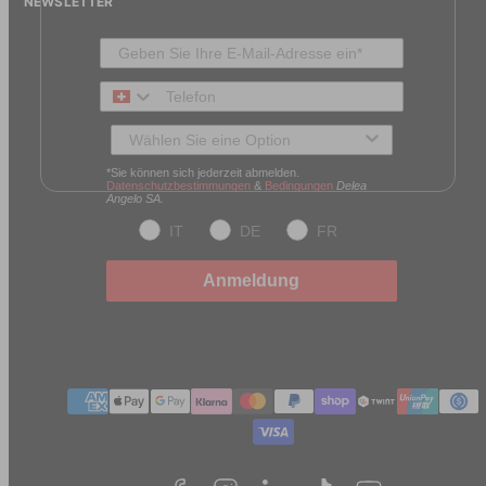
NEWSLETTER
Telefon
Typ des Kunden
*Sie können sich jederzeit abmelden.
Datenschutzbestimmungen
&
Bedingungen
Delea
Angelo SA.
IT
DE
FR
Anmeldung
Zahlungmethoden