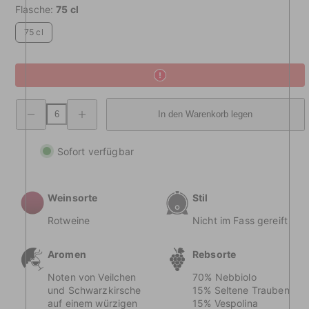
Flasche:
75 cl
75 cl
Menge
Menge
In den Warenkorb legen
abnehmen
erhöhen
Ficorosso
Ficorosso
Tafelwein
Tafelwein
Sofort verfügbar
Weinsorte
Stil
Rotweine
Nicht im Fass gereift
Aromen
Rebsorte
Noten von Veilchen
70% Nebbiolo
und Schwarzkirsche
15% Seltene Trauben
auf einem würzigen
15% Vespolina