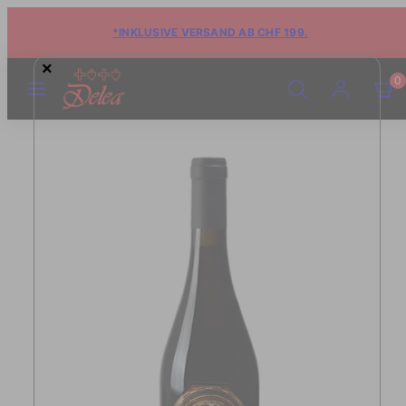
*INKLUSIVE VERSAND AB CHF 199.
×
MENÜ
SUCHE
KONTO
WARE
WARE
0
ANSE
ANSE
(0)
(0)