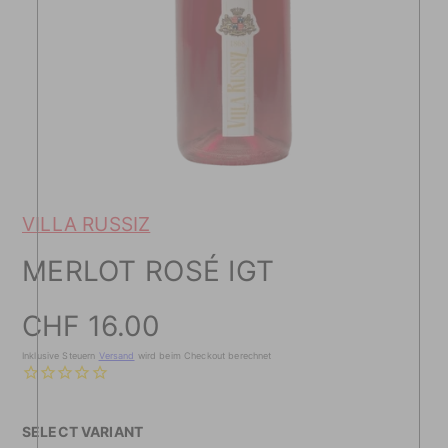
VILLA RUSSIZ
MERLOT ROSÉ IGT
Preis
CHF 16.00
Inklusive Steuern
Versand
wird beim Checkout berechnet
SELECT VARIANT