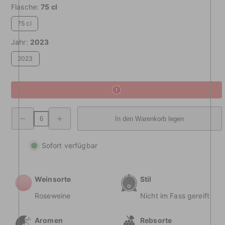
Flasche:
75 cl
75 cl
Jahr:
2023
2023
Verringerung
Erhöhte
In den Warenkorb legen
der
Menge
Menge
Merlot
Merlot
Rosé
Rosé
IGT
Sofort verfügbar
IGT
Weinsorte
Stil
Roseweine
Nicht im Fass gereift
Aromen
Rebsorte