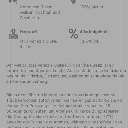
Noten von Rosen,
100% Merlot
weißen Früchten und
Gewürzen
Herkunft
Alkoholgehalt
Friuli Venezia Giulia,
13,5% vol.
Italien
Der Merlot Rosé Venezia Giulia IGT von Villa Russiz ist ein
raffinierter und überraschender Ausdruck des rosé vinifizierten
Merlot, der Frische, Eleganz und gastronomische Vielseitigkeit
zu verbinden vermag.
Die in den kühleren Morgenstunden von Hand gelesenen
Trauben werden sofort in den Weinkeller gebracht, wo sie vor
der sanften Pressung eine Kaltmazeration von etwa 18
Stunden durchlaufen, um Aromen und Farbe zu extrahieren.
Die Gärung bei einer kontrollierten Temperatur von 17°C
bewahrt die Feinheit der Aromen, während eine Reifezeit von
6-7 Monaten auf der Feinhefe dem Wein Komplexität und