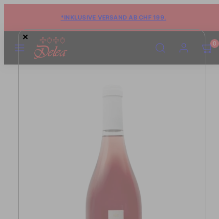
*INKLUSIVE VERSAND AB CHF 199.
×
MENÜ
SUCHE
KONTO
WARE
WARE
0
ANSE
ANSE
(0)
(0)