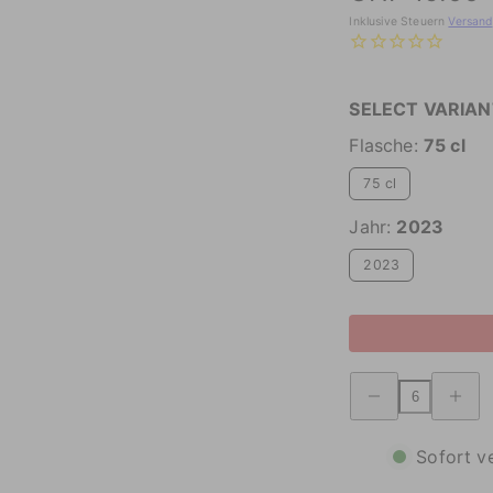
Inklusive Steuern
Versand
SELECT VARIAN
Flasche:
75 cl
75 cl
Jahr:
2023
2023
Menge
Menge
verringern
Pinot
Pinot
Grigio
Grigio
DOC
DOC
Collio
Sofort v
Collio
erhöhen