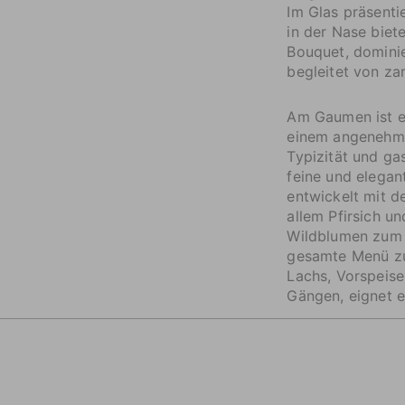
Im Glas präsenti
in der Nase biet
Bouquet, dominie
begleitet von z
Am Gaumen ist er
einem angenehm 
Typizität und ga
feine und elegan
entwickelt mit de
allem Pfirsich u
Wildblumen zum V
gesamte Menü zu
Lachs, Vorspeise
Gängen, eignet e