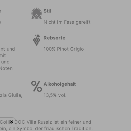
e
Stil
e
Nicht im Fass gereift
Rebsorte
ant und
100% Pinot Grigio
mit
n und
Noten
Alkoholgehalt
zia Giulia,
13,5% vol.
×
Collio DOC Villa Russiz ist ein feiner und
in, ein Symbol der friaulischen Tradition.