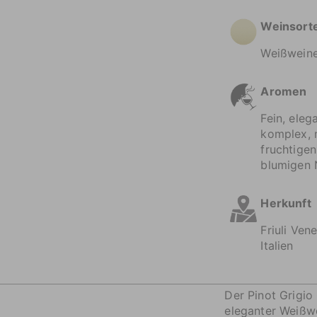
Weinsort
Weißwein
Aromen
Fein, eleg
komplex, 
fruchtige
blumigen 
Herkunft
Friuli Vene
Italien
Der Pinot Grigio 
eleganter Weißwe