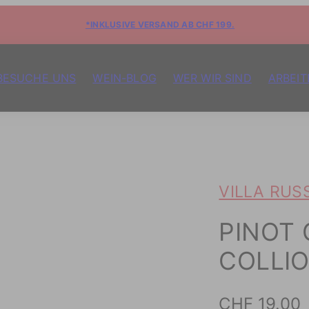
*INKLUSIVE VERSAND AB CHF 199.
BESUCHE UNS
WEIN-BLOG
WER WIR SIND
ARBEIT
VILLA RUS
PINOT 
COLLI
Preis
CHF 19.00