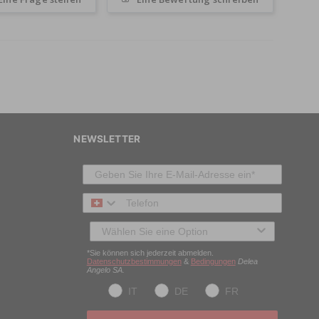
NEWSLETTER
Telefon
Typ des Kunden
*Sie können sich jederzeit abmelden.
Datenschutzbestimmungen
&
Bedingungen
Delea
Angelo SA.
IT
DE
FR