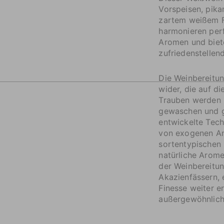
Vorspeisen, pik
zartem weißem Fl
harmonieren perf
Aromen und biet
zufriedenstellen
Die Weinbereitu
wider, die auf d
Trauben werden u
gewaschen und ge
entwickelte Tec
von exogenen An
sortentypischen 
natürliche Arome
der Weinbereitun
Akazienfässern, 
Finesse weiter e
außergewöhnliche