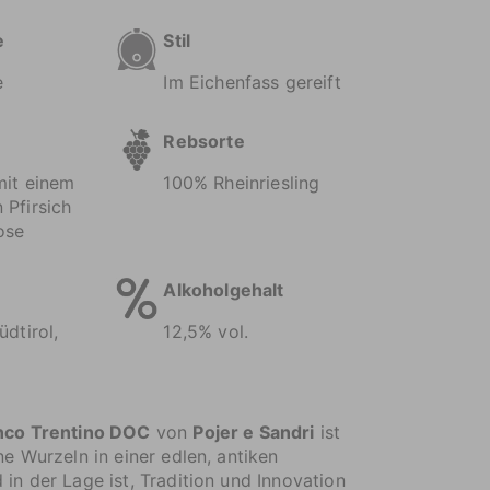
e
Stil
e
Im Eichenfass gereift
Rebsorte
mit einem
100% Rheinriesling
 Pfirsich
ose
Alkoholgehalt
üdtirol,
12,5% vol.
anco Trentino DOC
von
Pojer e Sandri
ist
ne Wurzeln in einer edlen, antiken
 in der Lage ist, Tradition und Innovation