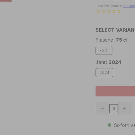
Inklusive Steuern
Versand
SELECT VARIAN
Flasche:
75 cl
75 cl
Jahr:
2024
2024
Verringerung
Erhöhte
der
Menge
Menge
Riesling
Riesling
Bianco
Bianco
Trentino
Sofort v
Trentino
DOC
DOC