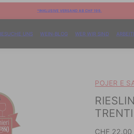
*INKLUSIVE VERSAND AB CHF 199.
BESUCHE UNS
WEIN-BLOG
WER WIR SIND
ARBEIT
POJER E S
RIESLI
TRENT
Preis
CHF 22.00