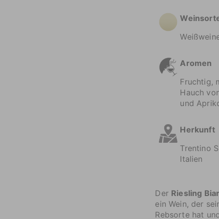
Weinsort
Weißwein
Aromen
Fruchtig, 
Hauch von
und Aprik
Herkunft
Trentino S
Italien
Der
Riesling Bi
ein Wein, der sei
Rebsorte hat und