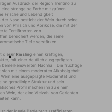
rtigen Ausdruck der Region Trentino zu
t eine strohgelbe Farbe mit grünen
ine Frische und Lebendigkeit
In der Nase besticht der Wein durch seine
n von Pfirsich und Aprikose, die mit der
ierte Tertiärnoten von
fen bereichert werden, die seine
aromatische Tiefe verstärken.
t dieser
Riesling
einen kräftigen,
×
kter, mit einer deutlich ausgeprägten
 bemerkenswerten Nachhall. Die fruchtige
t sich mit einem moderaten Alkoholgehalt
m Wein eine ausgeprägte Modernität und
eine geradlinige Struktur und sein
tisches Profil machen ihn zu einem
gen Wein, der eine Vielzahl von Gerichten
eiten kann.
st der ideale Begleiter zu raffinierten