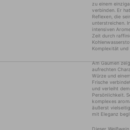
zu einem einziga
verbinden. Er ha
Reflexen, die se
unterstreichen. 
intensiven Arome
Zeit durch raffin
Kohlenwasserstof
Komplexität und 
Am Gaumen zeig
aufrechten Chara
Würze und einem
Frische verbinde
und verleiht de
Persönlichkeit. S
komplexes aroma
äußerst vielseiti
mit Eleganz begl
Dieser Weißwein i