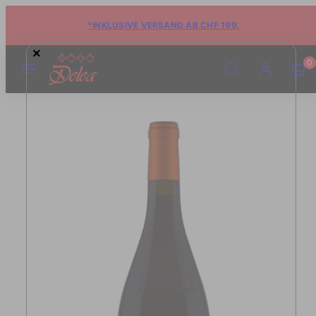
*INKLUSIVE VERSAND AB CHF 199.
×
MENÜ
SUCHE
KONTO
WARE
WARE
0
ANSE
ANSE
(0)
(0)