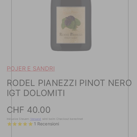
POJER E SANDRI
RODEL PIANEZZI PINOT NERO
IGT DOLOMITI
Preis
CHF 40.00
Inklusive Steuern
Versand
wird beim Checkout berechnet
1
Recensioni