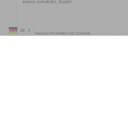
essere contattato. Grazie!
DE
Rodel Pianezzi Pinot Nero IGT Dolomiti
06/13/2025
VINI E DISTILLATI ANGELO DELEA SA
Trova tutti prodotti di Pojer e Sandri a 
questo link 
https://www.delea.ch/collections/pojer-
sandri
Condividere
Questa recensione è stata utile?
0
0