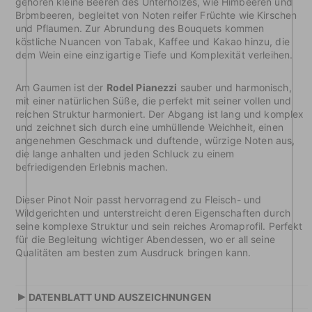
gehören kleine Beeren des Unterholzes, wie Himbeeren und
Brombeeren, begleitet von Noten reifer Früchte wie Kirschen
und Pflaumen. Zur Abrundung des Bouquets kommen
köstliche Nuancen von Tabak, Kaffee und Kakao hinzu, die
dem Wein eine einzigartige Tiefe und Komplexität verleihen.
Am Gaumen ist der
Rodel Pianezzi
sauber und harmonisch,
mit einer natürlichen Süße, die perfekt mit seiner vollen und
reichen Struktur harmoniert. Der Abgang ist lang und komplex
und zeichnet sich durch eine umhüllende Weichheit, einen
angenehmen Geschmack und duftende, würzige Noten aus,
die lange anhalten und jeden Schluck zu einem
befriedigenden Erlebnis machen.
Dieser Pinot Noir passt hervorragend zu Fleisch- und
Wildgerichten und unterstreicht deren Eigenschaften durch
seine komplexe Struktur und sein reiches Aromaprofil. Perfekt
für die Begleitung wichtiger Abendessen, wo er all seine
Qualitäten am besten zum Ausdruck bringen kann.
▸
DATENBLATT UND AUSZEICHNUNGEN