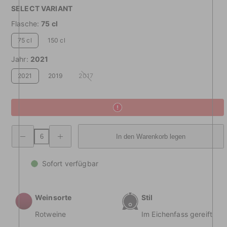
SELECT VARIANT
Flasche:
75 cl
75 cl
150 cl
Jahr:
2021
2021
2019
2017
Nicht
verfügbar
Verringerung
Steigende
In den Warenkorb legen
der
Menge
Menge
Rodel
Rodel
Pianezzi
Pianezzi
Pinot
Sofort verfügbar
Pinot
Nero
Nero
IGT
IGT
Dolomiti
Dolomiti
Weinsorte
Stil
Rotweine
Im Eichenfass gereift