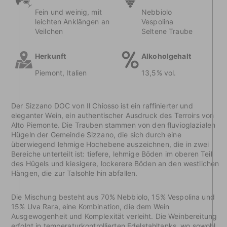
Fein und weinig, mit
Nebbiolo
leichten Anklängen an
Vespolina
Veilchen
Seltene Traube
Herkunft
Alkoholgehalt
Piemont, Italien
13,5% vol.
Der Sizzano DOC von Il Chiosso ist ein raffinierter und
eleganter Wein, ein authentischer Ausdruck des Terroirs von
Alto Piemonte. Die Trauben stammen von den fluvioglazialen
Hügeln der Gemeinde Sizzano, die sich durch eine
überwiegend lehmige Hochebene auszeichnen, die in zwei
Bereiche unterteilt ist: tiefere, lehmige Böden im oberen Teil
des Hügels und kiesigere, lockerere Böden an den westlichen
Hängen, die zur Talsohle hin abfallen.
Die Mischung besteht aus 70% Nebbiolo, 15% Vespolina und
15% Uva Rara, eine Kombination, die dem Wein
Ausgewogenheit und Komplexität verleiht. Die Weinbereitung
erfolgt in temperaturkontrollierten Edelstahltanks, wo sowohl