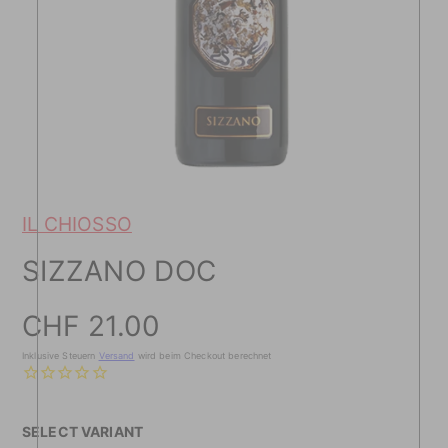
IL CHIOSSO
SIZZANO DOC
Preis
CHF 21.00
Inklusive Steuern
Versand
wird beim Checkout berechnet
SELECT VARIANT