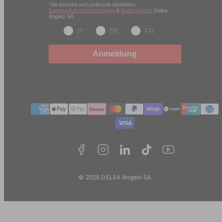
*Sie können sich jederzeit abmelden.
Datenschutzbestimmungen
&
Bedingungen
Delea
Angelo SA.
IT
DE
FR
Anmeldung
Zahlungmethoden
© 2026 DELEA Angelo SA
Zurück
zum
Anfang