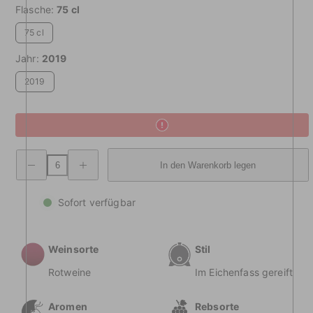
Flasche:
75 cl
75 cl
Jahr:
2019
2019
Verringerung
Erhöhte
In den Warenkorb legen
der
Mengen
Menge
von
Sizzano
Sizzano
DOC
DOC
Sofort verfügbar
Weinsorte
Stil
Rotweine
Im Eichenfass gereift
Aromen
Rebsorte