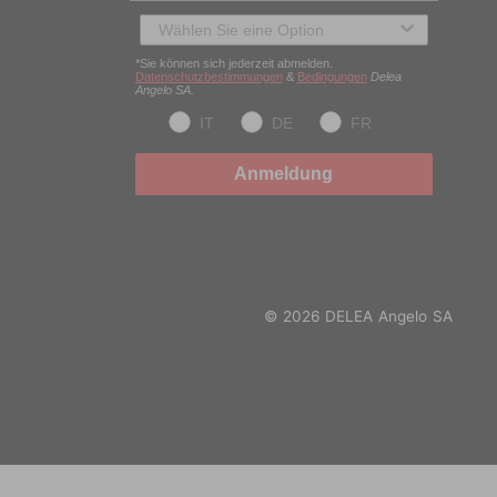
Typ des Kunden
*Sie können sich jederzeit abmelden.
Datenschutzbestimmungen
&
Bedingungen
Delea
Angelo SA.
IT
DE
FR
Anmeldung
© 2026 DELEA Angelo SA