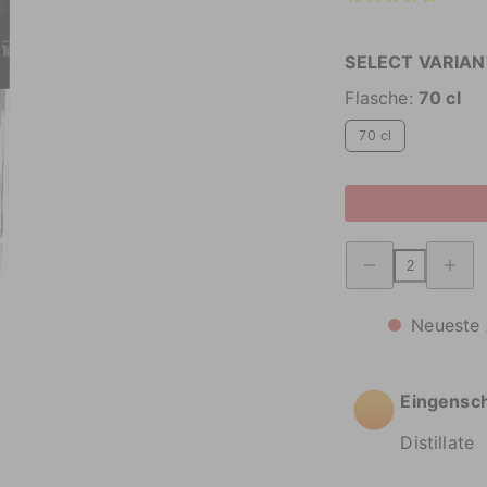
SELECT VARIAN
Flasche:
70 cl
70 cl
Menge
Menge
Stein
Stein
Wodka
Wodka
verringern
erhöhen
Neueste 
Eingensc
Distillate