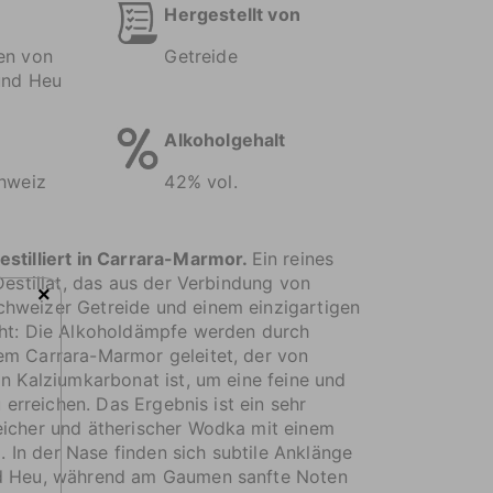
Hergestellt von
en von
Getreide
und Heu
Alkoholgehalt
chweiz
42% vol.
estilliert in Carrara-Marmor.
Ein reines
Destillat, das aus der Verbindung von
×
hweizer Getreide und einem einzigartigen
eht: Die Alkoholdämpfe werden durch
em Carrara-Marmor geleitet, der von
an Kalziumkarbonat ist, um eine feine und
zu erreichen. Das Ergebnis ist ein sehr
eicher und ätherischer Wodka mit einem
il. In der Nase finden sich subtile Anklänge
d Heu, während am Gaumen sanfte Noten