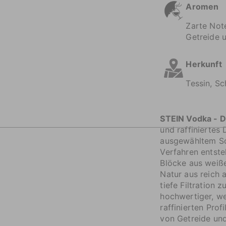
Aromen
Zarte Not
Getreide 
Herkunft
Tessin, S
STEIN Vodka - D
und raffiniertes 
ausgewähltem Sc
Verfahren entst
Blöcke aus weiß
Natur aus reich 
tiefe Filtration 
hochwertiger, w
raffinierten Prof
von Getreide un