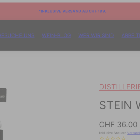
*INKLUSIVE VERSAND AB CHF 199.
BESUCHE UNS
WEIN-BLOG
WER WIR SIND
ARBEIT
DISTILLERI
STEIN
Preis
CHF 36.00
Inklusive Steuern
Versand