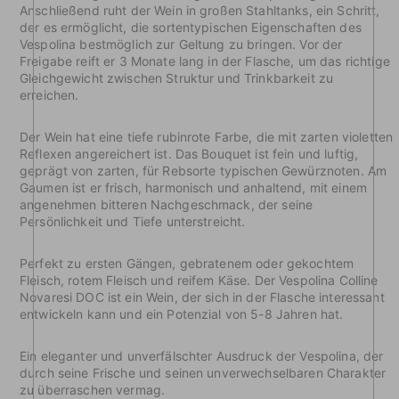
Anschließend ruht der Wein in großen Stahltanks, ein Schritt,
der es ermöglicht, die sortentypischen Eigenschaften des
Vespolina bestmöglich zur Geltung zu bringen. Vor der
Freigabe reift er 3 Monate lang in der Flasche, um das richtige
Gleichgewicht zwischen Struktur und Trinkbarkeit zu
erreichen.
Der Wein hat eine tiefe rubinrote Farbe, die mit zarten violetten
Reflexen angereichert ist. Das Bouquet ist fein und luftig,
geprägt von zarten, für Rebsorte typischen Gewürznoten. Am
Gaumen ist er frisch, harmonisch und anhaltend, mit einem
angenehmen bitteren Nachgeschmack, der seine
Persönlichkeit und Tiefe unterstreicht.
Perfekt zu ersten Gängen, gebratenem oder gekochtem
Fleisch, rotem Fleisch und reifem Käse. Der Vespolina Colline
Novaresi DOC ist ein Wein, der sich in der Flasche interessant
entwickeln kann und ein Potenzial von 5-8 Jahren hat.
Ein eleganter und unverfälschter Ausdruck der Vespolina, der
durch seine Frische und seinen unverwechselbaren Charakter
zu überraschen vermag.