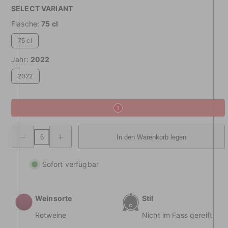
SELECT VARIANT
Flasche:
75 cl
75 cl
Jahr:
2022
2022
Verringerung
Erhöhte
In den Warenkorb legen
der
Menge
Menge
Vespolina
Vespolina
Colline
Colline
Novaresi
Sofort verfügbar
Novaresi
DOC
DOC
Weinsorte
Stil
Rotweine
Nicht im Fass gereift