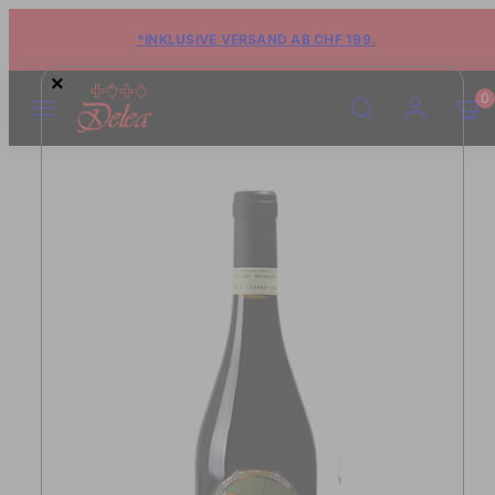
*INKLUSIVE VERSAND AB CHF 199.
×
MENÜ
SUCHE
KONTO
WARE
WARE
0
ANSE
ANSE
(0)
(0)