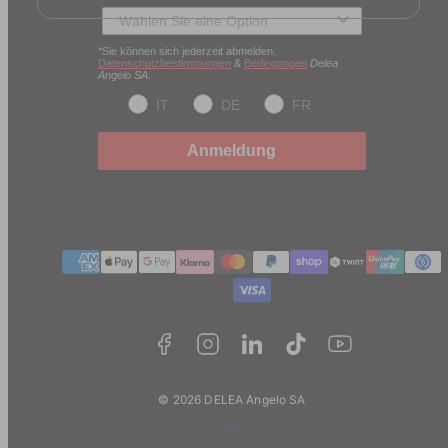
Typ des Kunden
*Sie können sich jederzeit abmelden.
Datenschutzbestimmungen
&
Bedingungen
Delea
Angelo SA.
IT
DE
FR
Anmeldung
Zahlungmethoden
© 2026 DELEA Angelo SA
Zurück
zum