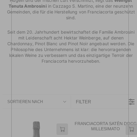
Hügeln und der frischen Luft verschmilzt, liegt das
Weingut
Tenuta Ambrosini
in Cazzago S. Martino, eine der neunzehn
Gemeinden, die für die Herstellung von Franciacorta geschützt
sind.
Seit dem 20. Jahrhundert bewirtschaftet die Familie Ambrosini
mit Leidenschaft acht Hektar Weinberge, auf denen
Chardonnay, Pinot Blanc und Pinot Noir angebaut werden. Die
Philosophie des Unternehmens ist klar: die hervorragenden
lokalen Weine zu verbessern und das einzigartige Terroir der
Franciacorta hervorzuheben.
FILTER
SORTIEREN NACH
FRANCIACORTA SATÈN DOCG
MILLESIMATO