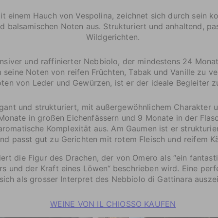
it einem Hauch von Vespolina, zeichnet sich durch sein 
d balsamischen Noten aus. Strukturiert und anhaltend, pas
Wildgerichten.
ensiver und raffinierter Nebbiolo, der mindestens 24 Mona
um seine Noten von reifen Früchten, Tabak und Vanille zu 
ten von Leder und Gewürzen, ist er der ideale Begleiter 
gant und strukturiert, mit außergewöhnlichem Charakter un
Monate in großen Eichenfässern und 9 Monate in der Flasch
 aromatische Komplexität aus. Am Gaumen ist er strukturie
nd passt gut zu Gerichten mit rotem Fleisch und reifem K
iert die Figur des Drachen, der von Omero als “ein fantast
s und der Kraft eines Löwen“ beschrieben wird. Eine perf
sich als grosser Interpret des Nebbiolo di Gattinara ausze
WEINE VON IL CHIOSSO KAUFEN