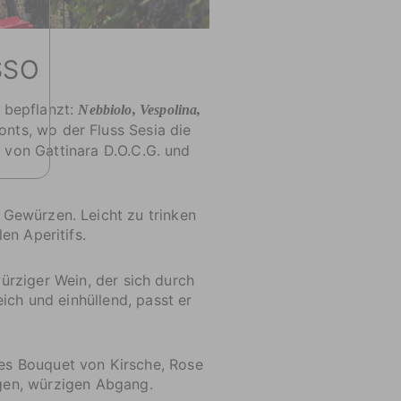
SSO
 bepflanzt:
Nebbiolo, Vespolina,
nts, wo der Fluss Sesia die
 von Gattinara D.O.C.G. und
n Gewürzen. Leicht zu trinken
en Aperitifs.
ürziger Wein, der sich durch
ch und einhüllend, passt er
des Bouquet von Kirsche, Rose
ngen, würzigen Abgang.