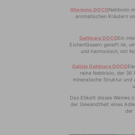
Ghemme DOCG
Nebbiolo m
aromatischen Kräutern un
Gattinara DOCG
Ein int
Eichenfässern gereift ist, 
und harmonisch, mit No
Galizja Gattinara DOCG
Ele
reine Nebbiolo, der
36 
mineralische Struktur und
u
Das Etikett dieses Weines z
der Gewandtheit eines Adler
der 