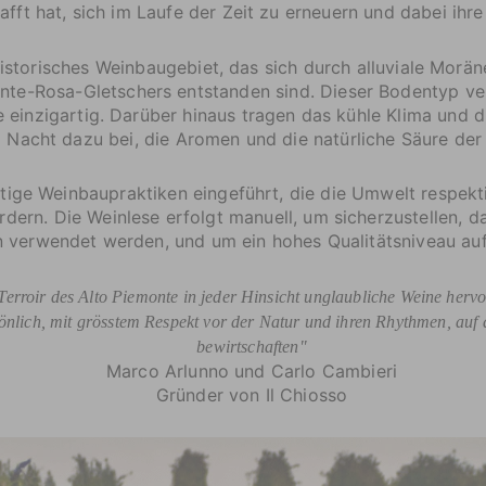
afft hat, sich im Laufe der Zeit zu erneuern und dabei ihre
historisches Weinbaugebiet, das sich durch alluviale Morä
te-Rosa-Gletschers entstanden sind. Dieser Bodentyp verl
 einzigartig. Darüber hinaus tragen das kühle Klima und
Nacht dazu bei, die Aromen und die natürliche Säure der
ltige Weinbaupraktiken eingeführt, die die Umwelt respekt
ern. Die Weinlese erfolgt manuell, um sicherzustellen, d
n verwendet werden, und um ein hohes Qualitätsniveau auf
Terroir des Alto Piemonte in jeder Hinsicht unglaubliche Weine her
sönlich, mit grösstem Respekt vor der Natur und ihren Rhythmen, auf d
bewirtschaften"
Marco Arlunno und Carlo Cambieri
Gründer von Il Chiosso