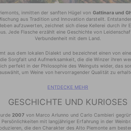
iemonts, inmitten der sanften Hügel von
Gattinara und 
Mischung aus Tradition und Innovation darstellt. Entstan
eben aufzuwerten, zeichnet sich diese Kellerei durch ihr
us. Jede Flasche erzählt eine Geschichte von Leidenschaft
Verbundenheit mit dem Land.
t aus dem lokalen Dialekt und bezeichnet einen von ein
die Sorgfalt und Aufmerksamkeit, die die Winzer ihren we
ich perfekt in der Philosophie des Weinguts wider, das sor
auswählt, um Weine von hervorragender Qualität zu erhalt
ENTDECKE MEHR
GESCHICHTE UND KURIOSES
 wurde
2007
von Marco Arlunno und Carlo Cambieri gegrü
ersönlichkeiten mit langjähriger Erfahrung in der Weinbr
roduzieren, die den Charakter des Alto Piemonte am beste