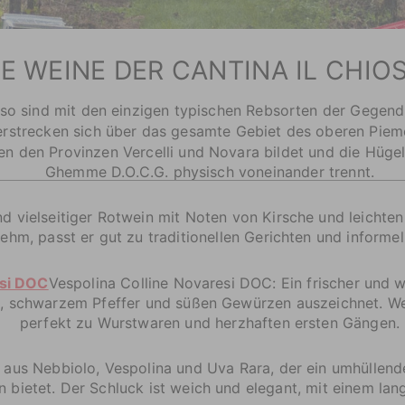
IE WEINE DER CANTINA IL CHIO
sso sind mit den einzigen typischen Rebsorten der Gegend
erstrecken sich über das gesamte Gebiet des oberen Piemo
en den Provinzen Vercelli und Novara bildet und die Hügel
Ghemme D.O.C.G. physisch voneinander trennt.
nd vielseitiger Rotwein mit Noten von Kirsche und leichte
hm, passt er gut zu traditionellen Gerichten und informell
esi DOC
Vespolina Colline Novaresi DOC: Ein frischer und w
, schwarzem Pfeffer und süßen Gewürzen auszeichnet. Wei
perfekt zu Wurstwaren und herzhaften ersten Gängen.
t aus Nebbiolo, Vespolina und Uva Rara, der ein umhüllen
bietet. Der Schluck ist weich und elegant, mit einem la