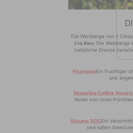
D
Die Weinberge von Il Chio
. Die Weinberge 
Uva Rara
natürliche Grenze zwisch
Ficorosso
Ein fruchtiger u
und angene
Vespolina Colline Novar
Noten von roten Früchten
Sizzano DOC
Ein Verschnit
und süßen Gewürzen 