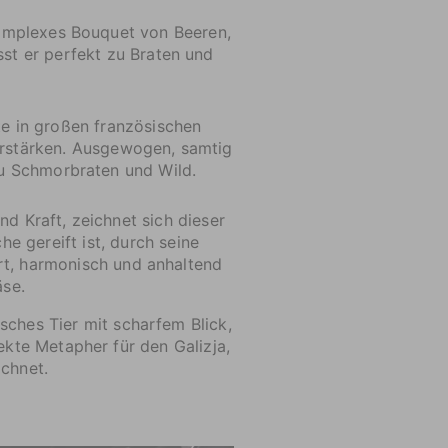
komplexes Bouquet von Beeren,
st er perfekt zu Braten und
te in großen französischen
verstärken. Ausgewogen, samtig
zu Schmorbraten und Wild.
d Kraft, zeichnet sich dieser
e gereift ist,
durch seine
rt, harmonisch und anhaltend
äse.
isches Tier mit scharfem Blick,
ekte Metapher für den Galizja,
ichnet.