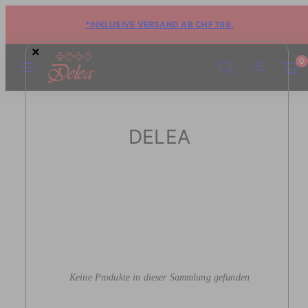
*INKLUSIVE VERSAND AB CHF 199.
×
MENÜ
SUCHE
KONTO
WARE
WARE
0
ANSE
ANSE
(0)
(0)
DELEA
Keine Produkte in dieser Sammlung gefunden