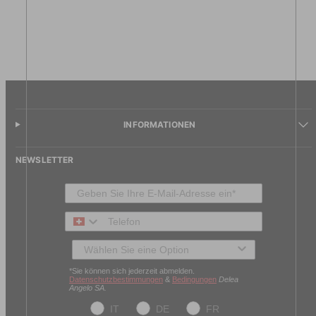
INFORMATIONEN
NEWSLETTER
Telefon
Typ des Kunden
*Sie können sich jederzeit abmelden.
Datenschutzbestimmungen
&
Bedingungen
Delea
Angelo SA.
IT
DE
FR